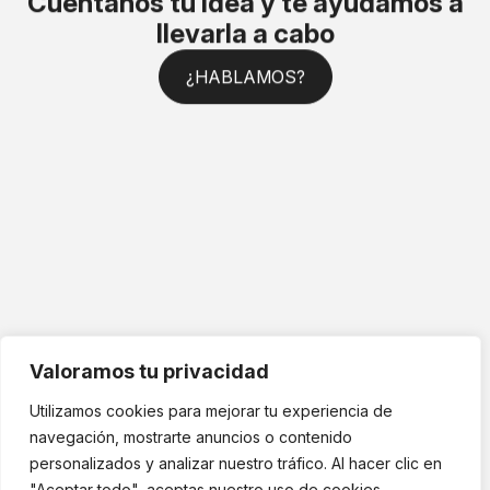
Cuéntanos tu idea y te ayudamos a
llevarla a cabo
¿HABLAMOS?
Valoramos tu privacidad
Utilizamos cookies para mejorar tu experiencia de
navegación, mostrarte anuncios o contenido
personalizados y analizar nuestro tráfico. Al hacer clic en
Aviso Legal
MDF CONSTRUCCIÓN© Copyright 2026 | Todos los derechos
"Aceptar todo", aceptas nuestro uso de cookies.