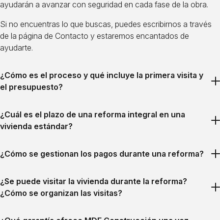
ayudarán a avanzar con seguridad en cada fase de la obra.
Si no encuentras lo que buscas, puedes escribirnos a través
de la página de Contacto y estaremos encantados de
ayudarte.
¿Cómo es el proceso y qué incluye la primera visita y
el presupuesto?
En la primera visita analizamos el espacio, realizamos la toma
¿Cuál es el plazo de una reforma integral en una
de datos y evaluamos el estado actual. A partir de esta
vivienda estándar?
información, elaboramos una primera propuesta de
distribución adaptada a tus necesidades.
El plazo habitual de una reforma integral en una vivienda
¿Cómo se gestionan los pagos durante una reforma?
estándar suele situarse entre 3 y 6 meses, aunque puede
En un plazo aproximado de 15 a 20 días te entregamos un
variar según el tamaño de la vivienda, la complejidad del
presupuesto detallado por partidas, con materiales y
Antes de iniciar la reforma
proyecto o los tiempos de obtención de licencias.
¿Se puede visitar la vivienda durante la reforma?
soluciones ajustadas a tu proyecto. A partir de ese primer
Se realiza un pago inicial del 15 % del presupuesto aprobado,
¿Cómo se organizan las visitas?
presupuesto se desarrollarán las diferentes propuestas hasta
destinado a cubrir los primeros materiales y la puesta en
En MDF Construcción trabajamos con plazos realistas y un
llegar a un diseño final.
marcha de la obra.
compromiso firme de cumplimiento, planificando el proyecto
Sí, es posible y recomendable visitar la vivienda durante la