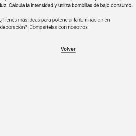
luz. Calcula la intensidad y utiliza bombillas de bajo consumo.
¿Tienes más ideas para potenciar la iluminación en
decoración? ¡Compártelas con nosotros!
Volver
Cuéntanos tu idea y te ayudamos a
llevarla a cabo
¿HABLAMOS?