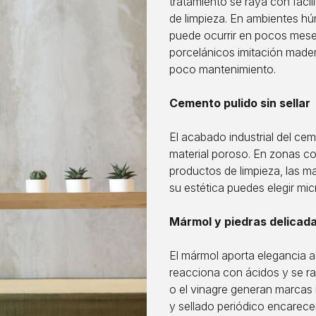
tratamiento se raya con faci
de limpieza. En ambientes h
puede ocurrir en pocos meses
porcelánicos imitación mader
poco mantenimiento.
Cemento pulido sin sellar
El acabado industrial del ce
material poroso. En zonas co
productos de limpieza, las ma
su estética puedes elegir mic
Mármol y piedras delicad
El mármol aporta elegancia a
reacciona con ácidos y se ra
o el vinagre generan marcas i
y sellado periódico encarec