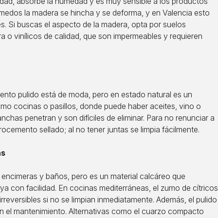
lidad, absorbe la humedad y es muy sensible a los productos
úmedos la madera se hincha y se deforma, y en Valencia esto
. Si buscas el aspecto de la madera, opta por suelos
a o vinílicos de calidad, que son impermeables y requieren
mento pulido está de moda, pero en estado natural es un
mo cocinas o pasillos, donde puede haber aceites, vino o
nchas penetran y son difíciles de eliminar. Para no renunciar a
rocemento sellado; al no tener juntas se limpia fácilmente.
as
 encimeras y baños, pero es un material calcáreo que
ya con facilidad. En cocinas mediterráneas, el zumo de cítricos
rreversibles si no se limpian inmediatamente. Además, el pulido
en el mantenimiento. Alternativas como el cuarzo compacto