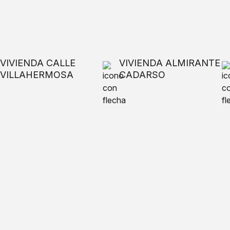
VIVIENDA CALLE
VIVIENDA ALMIRANTE
VILLAHERMOSA
CADARSO
Cuéntanos tu idea y te ayudamos a
llevarla a cabo
¿HABLAMOS?